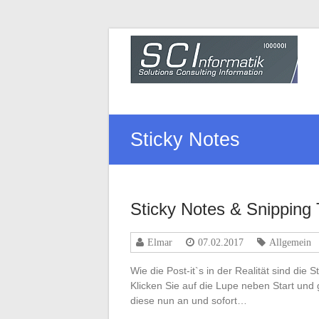
Zum
Inhalt
SCInformatik
wechseln
Support
Computer
Informatik
Sticky Notes
Sticky Notes & Snipping 
Elmar
07.02.2017
Allgemein
Wie die Post-it`s in der Realität sind die S
Klicken Sie auf die Lupe neben Start und 
diese nun an und sofort…